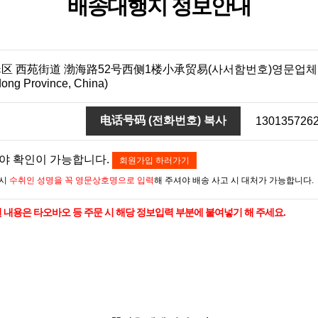
배송대행지 정보안내
苑街道 渤海路52号西侧1楼小承贸易(사서함번호)영문업체명 (West 1/F, N
dong Province, China)
电话号码 (전화번호) 복사
130135726
야 확인이 가능합니다.
회원가입 하러가기
 시
수취인 성명을 꼭 영문상호명으로 입력
해 주셔야 배송 사고 시 대처가 가능합니다.
 내용은 타오바오 등 주문 시 해당 정보입력 부분에 붙여넣기 해 주세요.