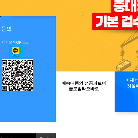
배송대행의 성공파트너
이제 
글로벌타오바오
갓성비