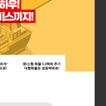
르게~
중/소형 화물 CJ택배 추가
오픈!
대형화물은 경동택배로!